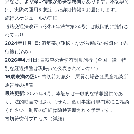
景など、
より深い情報が必要な場面
があります。本記事で
は、実際の運用を想定した詳細情報をお届けします。
施行スケジュールの詳細
道路交通法改正（令和6年法律第34号）は段階的に施行さ
れており
2024年11月1日
: 酒気帯び運転・ながら運転の厳罰化（先
行施行済み）
2026年4月1日
: 自転車の青切符制度施行（全国一律・特
別な経過措置は現時点で公表されていない）
16歳未満の扱い
: 青切符対象外。悪質な場合は児童相談所
通告等の措置
最終更新
: 2025年9月。本記事は一般的な情報提供であ
り、法的助言ではありません。個別事案は専門家にご相談
ください。制度の詳細は随時更新される予定です。
青切符交付プロセス（詳細）