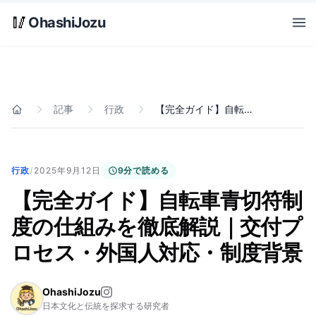
Skip to main content
🥢
OhashiJozu
Open
記事
行政
【完全ガイド】自転車青切符制度の仕組みを徹底解説｜交付プロセス・外国人対応・制度背景
ホーム
行政
/
2025年9月12日
9分で読める
【完全ガイド】自転車青切符制
度の仕組みを徹底解説｜交付プ
ロセス・外国人対応・制度背景
OhashiJozu
日本文化と伝統を探求する研究者