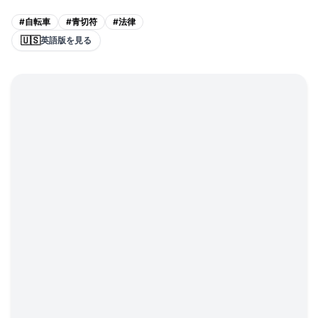
#
自転車
#
青切符
#
法律
🇺🇸
英語版を見る