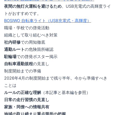
夜間の無灯火運転を避けるため
、USB充電式の高輝度ライ
トがおすすめです。
BOSIWO 自転車ライト（USB充電式・高輝度）
職場・学校での啓発活動
組織として取り組むべき対策
社内研修
での周知徹底
通勤ルート
の危険箇所確認
駐輪場
での啓発ポスター掲示
自転車通勤規程
の見直し
制度開始までの準備
2026年4月の制度開始まで残り半年。今から準備すべき
ことは
ルールの正確な理解
（本記事と
基本編
を参照）
日常の走行習慣の見直し
家族・同僚への情報共有
地域の取り締まり重点箇所の把握