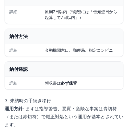
詳細
原則7日以内（*厳密には「告知翌日から
起算して7日以内」）
納付方法
詳細
金融機関窓口、郵便局、指定コンビニ
納付確認
詳細
領収書は
必ず保管
3. 未納時の手続き移行
運用方針
: まずは指導警告、悪質・危険な事案は青切符
（または赤切符）で厳正対処という運用が基本とされてい
ます。