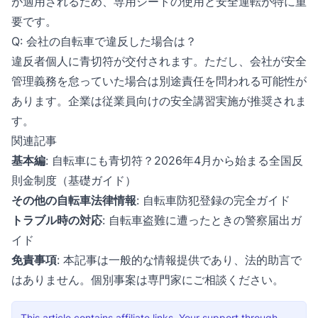
が適用されるため、専用シートの使用と安全運転が特に重
要です。
Q: 会社の自転車で違反した場合は？
違反者個人に青切符が交付されます。ただし、会社が安全
管理義務を怠っていた場合は別途責任を問われる可能性が
あります。企業は従業員向けの安全講習実施が推奨されま
す。
関連記事
基本編
:
自転車にも青切符？2026年4月から始まる全国反
則金制度（基礎ガイド）
その他の自転車法律情報
:
自転車防犯登録の完全ガイド
トラブル時の対応
:
自転車盗難に遭ったときの警察届出ガ
イド
免責事項
: 本記事は一般的な情報提供であり、法的助言で
はありません。個別事案は専門家にご相談ください。
This article contains affiliate links. Your support through