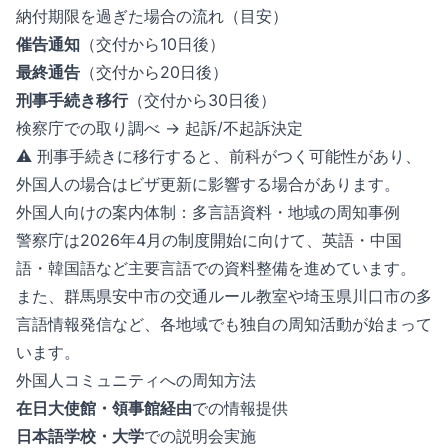
納付期限を過ぎた場合の流れ（目安）
催告通知
（交付から10日後）
最終通告
（交付から20日後）
刑事手続き移行
（交付から30日後）
検察庁での取り調べ → 起訴/不起訴決定
⚠️ 刑事手続きに移行すると、前科がつく可能性があり、
外国人の場合はビザ更新に影響する場合があります。
外国人向けの案内体制：多言語資料・地域の周知事例
警察庁は2026年4月の制度開始に向けて、英語・中国
語・韓国語など主要言語での資料整備を進めています。
また、群馬県安中市の交通ルール教室や埼玉県川口市の多
言語情報発信など、各地域でも独自の周知活動が始まって
います。
外国人コミュニティへの周知方法
在日大使館・領事館経由
での情報提供
日本語学校・大学
での説明会実施