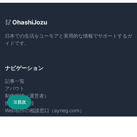
Site Footer
🥢
OhashiJozu
日本での生活をユーモアと実用的な情報でサポートするガ
イドです。
ナビゲーション
記事一覧
アバウト
制作相談（運営者）
目次
携帯料金比較
Web制作の相談窓口（ayneg.com）
フォロー