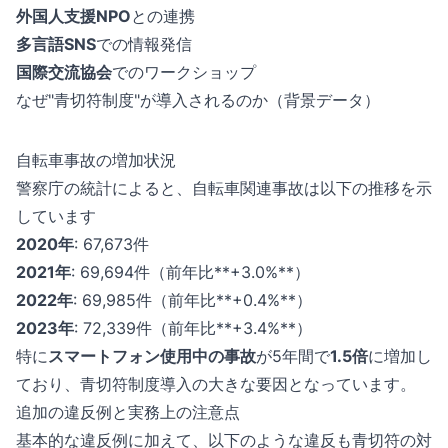
外国人支援NPO
との連携
多言語SNS
での情報発信
国際交流協会
でのワークショップ
なぜ"青切符制度"が導入されるのか（背景データ）
自転車事故の増加状況
警察庁の統計によると、自転車関連事故は以下の推移を示
しています
2020年
: 67,673件
2021年
: 69,694件（前年比**+3.0%**）
2022年
: 69,985件（前年比**+0.4%**）
2023年
: 72,339件（前年比**+3.4%**）
特に
スマートフォン使用中の事故
が5年間で
1.5倍
に増加し
ており、青切符制度導入の大きな要因となっています。
追加の違反例と実務上の注意点
基本的な違反例に加えて、以下のような違反も青切符の対