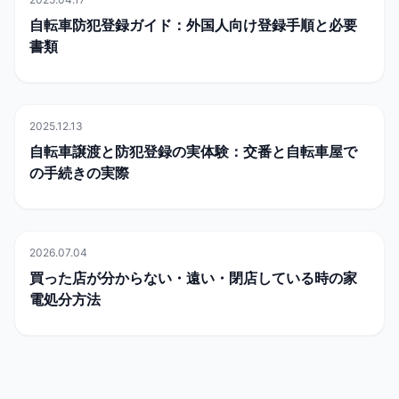
📜
行政
自転車防犯登録ガイド：外国人向け登録手順と必要
書類
2025.12.13
🏠
日常生活
自転車譲渡と防犯登録の実体験：交番と自転車屋で
の手続きの実際
2026.07.04
🏠
日常生活
買った店が分からない・遠い・閉店している時の家
電処分方法