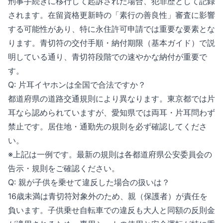
刑事手続きに移行して起訴された場合、犯罪歴として記録
されます。在留資格更新時の「素行の善良性」審査に影響
する可能性があり、特に永住許可申請では重要な要素とな
ります。
青切符の交付手順・納付期限（基本ガイド）
で説
明している通り、青切符段階での速やかな納付が重要で
す。
Q: 片耳イヤホンは全国で合法ですか？
都道府県の道路交通規則により異なります。東京都では片
耳なら認められていますが、愛知県では両耳・片耳問わず
禁止です。居住地・通勤先の規則を必ず確認してくださ
い。
※上記は一例です。最新の規則は各都道府県公安委員会の
告示・規則をご確認ください。
Q: 親が子供を乗せて違反した場合の扱いは？
16歳未満は青切符対象外のため、親（保護者）が責任を
負います。子供乗せ自転車での違反も大人と同額の反則金