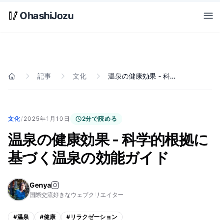
Skip to main content
🥢
OhashiJozu
Open
記事
文化
温泉の健康効果 - 科学的根拠に基づく温泉の効能ガイド
ホーム
文化
/
2025年1月10日
2分で読める
温泉の健康効果 - 科学的根拠に
基づく温泉の効能ガイド
Genya
国際交流好きなウェブクリエイター
#
温泉
#
健康
#
リラクゼーション