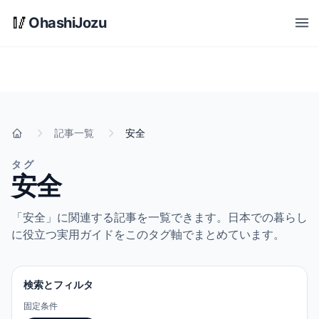
メインコンテンツへスキップ
🥢
OhashiJozu
Open
記事一覧
安全
ホーム
タグ
安全
「安全」に関連する記事を一覧できます。日本での暮らし
に役立つ実用ガイドをこのタグ軸でまとめています。
検索とフィルタ
固定条件