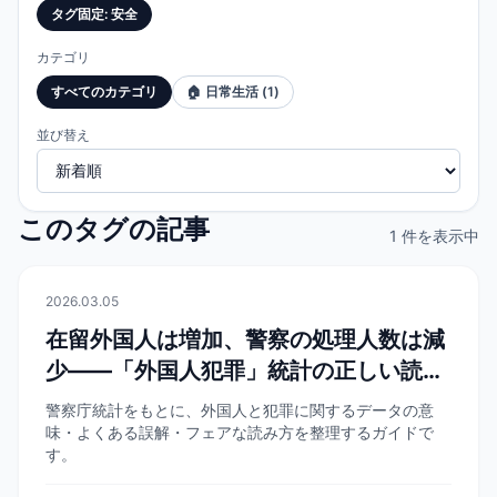
タグ固定
:
安全
カテゴリ
すべてのカテゴリ
🏠
日常生活
(
1
)
並び替え
このタグの記事
1 件を表示中
🏠
日常生活
2026.03.05
在留外国人は増加、警察の処理人数は減
少——「外国人犯罪」統計の正しい読み
方
警察庁統計をもとに、外国人と犯罪に関するデータの意
味・よくある誤解・フェアな読み方を整理するガイドで
す。