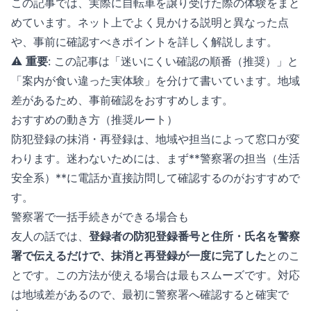
この記事では、実際に自転車を譲り受けた際の体験をまと
めています。ネット上でよく見かける説明と異なった点
や、事前に確認すべきポイントを詳しく解説します。
⚠️
重要
: この記事は「迷いにくい確認の順番（推奨）」と
「案内が食い違った実体験」を分けて書いています。地域
差があるため、事前確認をおすすめします。
おすすめの動き方（推奨ルート）
防犯登録の抹消・再登録は、地域や担当によって窓口が変
わります。迷わないためには、まず**警察署の担当（生活
安全系）**に電話か直接訪問して確認するのがおすすめで
す。
警察署で一括手続きができる場合も
友人の話では、
登録者の防犯登録番号と住所・氏名を警察
署で伝えるだけで、抹消と再登録が一度に完了した
とのこ
とです。この方法が使える場合は最もスムーズです。対応
は地域差があるので、最初に警察署へ確認すると確実で