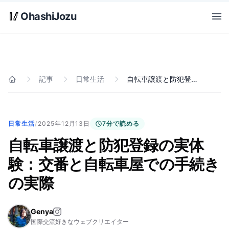
Skip to main content
🥢
OhashiJozu
Open
記事
日常生活
自転車譲渡と防犯登録の実体験：交番と自転車屋での手続きの実際
ホーム
日常生活
/
2025年12月13日
7分で読める
自転車譲渡と防犯登録の実体
験：交番と自転車屋での手続き
の実際
Genya
国際交流好きなウェブクリエイター